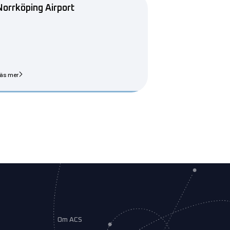
Norrköping Airport
äs mer
Om ACS