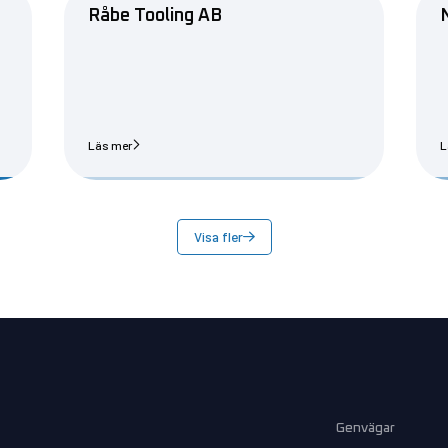
Råbe Tooling AB
Läs mer
L
Visa fler
Genvägar