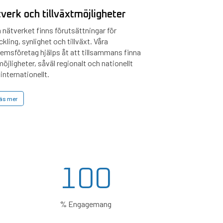
verk och tillväxtmöjligheter
 nätverket finns förutsättningar för
kling, synlighet och tillväxt. Våra
emsföretag hjälps åt att tillsammans finna
öjligheter, såväl regionalt och nationellt
internationellt.
äs mer
100
% Engagemang