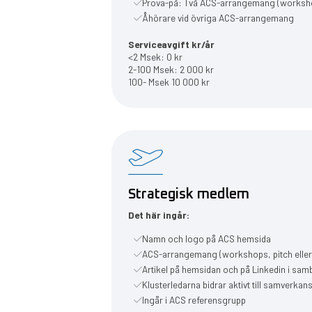
Prova-på: Två ACS-arrangemang (workshop,
Åhörare vid övriga ACS-arrangemang
Serviceavgift kr/år
<2 Msek: 0 kr
2-100 Msek: 2 000 kr
100- Msek 10 000 kr
Strategisk medlem
Det här ingår:
Namn och logo på ACS hemsida
ACS-arrangemang (workshops, pitch elle
Artikel på hemsidan och på Linkedin i sam
Klusterledarna bidrar aktivt till samverkan
Ingår i ACS referensgrupp