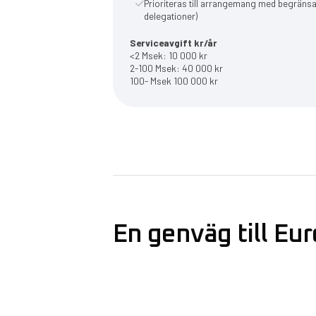
Prioriteras till arrangemang med begränsat
delegationer)
Serviceavgift kr/år
<2 Msek: 10 000 kr
2-100 Msek: 40 000 kr
100- Msek 100 000 kr
En genväg till Eu