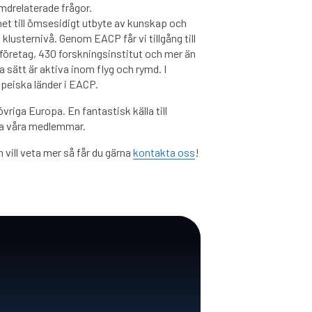
mdrelaterade frågor.
t till ömsesidigt utbyte av kunskap och
klusternivå. Genom EACP får vi tillgång till
företag, 430 forskningsinstitut och mer än
 sätt är aktiva inom flyg och rymd. I
opeiska länder i EACP.
vriga Europa. En fantastisk källa till
la våra medlemmar.
 vill veta mer så får du gärna
kontakta oss
!