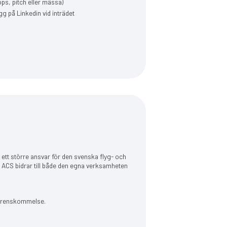
, pitch eller mässa)
g på Linkedin vid inträdet
 ett större ansvar för den svenska flyg- och
ACS bidrar till både den egna verksamheten
överenskommelse.