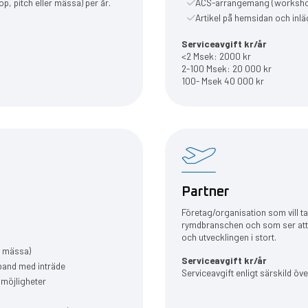
 pitch eller mässa) per år.
ACS-arrangemang (workshops
Artikel på hemsidan och inläg
Serviceavgift kr/år
<2 Msek: 2000 kr
2-100 Msek: 20 000 kr
100- Msek 40 000 kr
Partner
Företag/organisation som vill ta
rymdbranschen och som ser att 
och utvecklingen i stort.
r mässa)
Serviceavgift kr/år
band med inträde
Serviceavgift enligt särskild 
smöjligheter