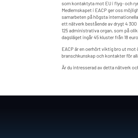
som kontaktyta mot EU i flyg- och ry
Medlemskapet i EACP ger oss möjlighe
samarbeten på högsta internationella 
ett nätverk bestående av drygt 4 300 
125 administrativa organ, som på olika
dagsläget ingår 45 kluster från 18 eur
EACP är en oerhört viktig bro ut mot ö
branschkunskap och kontakter för al
Är du intresserad av detta nätverk och