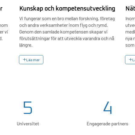
r
Kunskap och kompetensutveckling
Nät
Vi fungerar som en bro mellan forskning, företag
Inom
inom
och andra verksamheter inom flyg och rymd.
utvec
er vi
Genom den samlade kompetensen skapar vi
medl
d.
förutsättningar för att utveckla varandra och nå
nya m
längre.
som 
Läs mer
L
5
4
Universitet
Engagerade partners