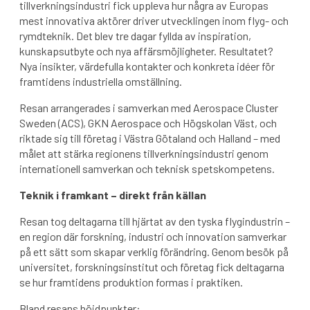
tillverkningsindustri fick uppleva hur några av Europas
mest innovativa aktörer driver utvecklingen inom flyg- och
rymdteknik. Det blev tre dagar fyllda av inspiration,
kunskapsutbyte och nya affärsmöjligheter. Resultatet?
Nya insikter, värdefulla kontakter och konkreta idéer för
framtidens industriella omställning.
Resan arrangerades i samverkan med Aerospace Cluster
Sweden (ACS), GKN Aerospace och Högskolan Väst, och
riktade sig till företag i Västra Götaland och Halland – med
målet att stärka regionens tillverkningsindustri genom
internationell samverkan och teknisk spetskompetens.
Teknik i framkant – direkt från källan
Resan tog deltagarna till hjärtat av den tyska flygindustrin –
en region där forskning, industri och innovation samverkar
på ett sätt som skapar verklig förändring. Genom besök på
universitet, forskningsinstitut och företag fick deltagarna
se hur framtidens produktion formas i praktiken.
Bland resans höjdpunkter: